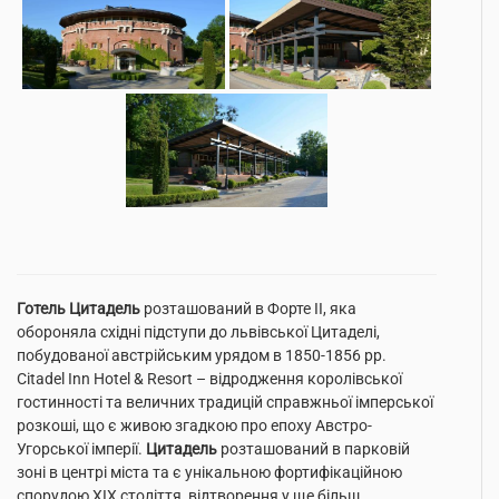
Готель Цитадель
розташований в Форте ІІ, яка
обороняла східні підступи до львівської Цитаделі,
побудованої австрійським урядом в 1850-1856 рр.
Citadel Inn Hotel & Resort – відродження королівської
гостинності та величних традицій справжньої імперської
розкоші, що є живою згадкою про епоху Австро-
Угорської імперії.
Цитадель
розташований в парковій
зоні в центрі міста та є унікальною фортифікаційною
спорудою XIX століття, відтворення у ще більш