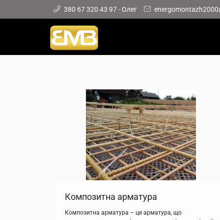
380 67 320 43 97 - Олег
energomontazh2000
Композитна арматура
Композитна арматура – це арматура, що