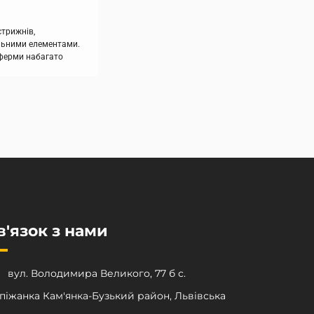
стрижнів,
льними елементами.
і ферми набагато
а металу на
ча, ніж для
. При цьому міцність
мнівів. Залежно від
ь як плоскі, так і
в'язок з нами
вул. Володимира Великого, 77 б с.
піжанка Кам'янка-Бузький район, Львівська