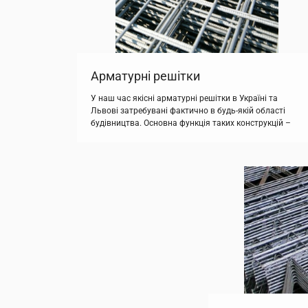
Арматурні решітки
У наш час якісні арматурні решітки в Україні та
Львові затребувані фактично в будь-якій області
будівництва. Основна функція таких конструкцій –
підвищення міцності будинку. За допомогою міцних
сучасних арматурних каркасів можна виключити
утворення небезпечних тріщин, а також значно
знизити можливість утворення прогинів. Такі
системи здатні понизити масу кожної споруди, що
істотно при спорудженні будинків промислового […]