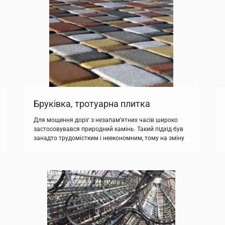
лише найкращі балки, ферми і несучі конструкції, які
перевірені часом. Завдяки цьому Ви можете бути
повністю впевнені […]
Бруківка, тротуарна плитка
Для мощення доріг з незапам’ятних часів широко
застосовувався природний камінь. Такий підхід був
занадто трудомістким і неекономним, тому на зміну
камінням прийшла бруківка тротуарна, виготовлена
зі зносостійкого бетону. Наше товариство пропонує
подібні вироби в широкому колірному спектрі, та
різних розмірів. Тротуарна плитка чи бруківка
знайшла широке застосування при формуванні
поверхні великої площі, а також вона […]