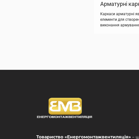
Арматурні кар
Каркаси арматурні я
елементи для створе
виконання армування
залізобетонних плит, 
конструкцій із залізо
мають малу ширину п
каркаси класифікуютьс
нашому підприємстві
двох або більше стри
які […]
Товариство «Енергомонтажвентиляція»
– ц