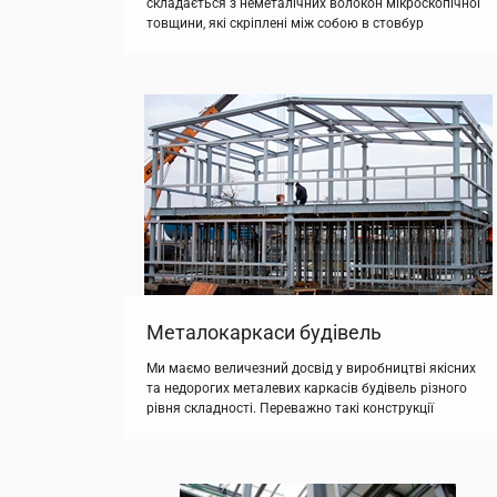
складається з неметалічних волокон мікроскопічної
товщини, які скріплені між собою в стовбур
сполучним композитним складом. Для зчеплення
сттовбура з бетоном, по ньому робиться навивка
волокон, що утворює спіраль, яка своїм зовнішнім
виглядом нагадує навивку на металевих стрижнях.
Вона може бути як односпрямованою, так і
двобічною, або ж замість неї […]
Металокаркаси будівель
Ми маємо величезний досвід у виробництві якісних
та недорогих металевих каркасів будівель різного
рівня складності. Переважно такі конструкції
виготовляються з різного роду металевих
конструкцій. Залежно від площі, навантаження, цілей
і сфери застосування, ми можемо запропонувати
Вам будівництво металевих каркасів будівель різної