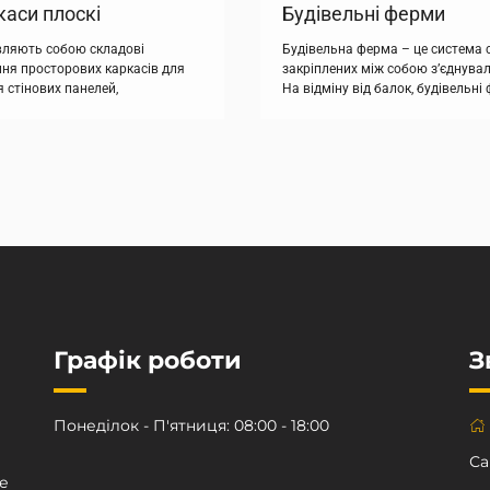
Будівельні ферми
каси плоскі
Будівельна ферма – це система 
вляють собою складові
закріплених між собою з’єднува
ння просторових каркасів для
На відміну від балок, будівельн
 стінових панелей,
економніші та вигідніші. Витрат
перекриттів, балок та інших
виготовлення ферм набагато ниж
бетону, а також елементів, що
суцільних металевих конструкцій
оперечного перерізу. Арматурні
і надійність ферм не викликає су
я на об’ємні і плоскі. Плоскі на
типу навантаження, ферми бувают
 виробляють на замовлення з
об’ємні. У першому […]
жнів поздовжніх арматурних,
Графік роботи
З
Понеділок - П'ятниця: 08:00 - 18:00
Са
е