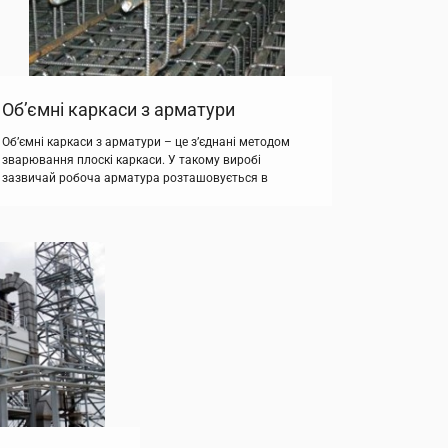
Об’ємні каркаси з арматури
Об’ємні каркаси з арматури – це з’єднані методом
зварювання плоскі каркаси. У такому виробі
зазвичай робоча арматура розташовується в
площинах, взаємно перпендикулярних. До цих
виробів можна віднести пакети, блоки, ферми. Плоскі
каркаси пакетні з’єднуються поперечними
арматурними стрижнями, діаметр яких не перевищує
80 мм. Об’ємні каркаси з арматури виготовляють за
трьома головними технологічними схемами: З
зварних […]