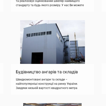
та реалізовує оцинкований швелер найвищого
стандарту та будь якого розміру. У нас Ви можете
купити оцинкований швелер різних перетинів і
товщини металу. Стандартних розмірів швелер
купити не складе труднощів, але от різних розмірів
або тим більше Z-подібний профіль або швелер
«нестандартних» розмірів знайти в Україні не так-то
легко! Саме тому варто зауважити, […]
Будівництво ангарів та складів
Швидкомонтовані ангари та склади –
найпопулярніші конструкції на ринку України.
Завдяки низькій вартості квадратного метра
конструкції, їх застосовують для створення надійних
промислових приміщень. Будівництво ангарів та
складів – це технологія, що відпрацьована нашим
товариством до досконалості. Ми використовуємо