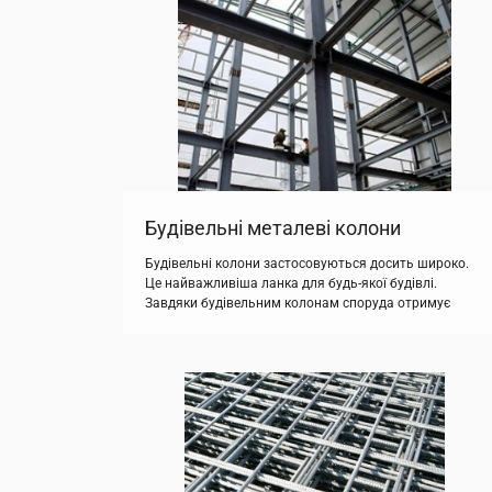
складності. Для виготовлення таких конструкцій
використовуються надійні гнуті профілі, балки,
ферми, шарніри та інші […]
Будівельні металеві колони
Будівельні колони застосовуються досить широко.
Це найважливіша ланка для будь-якої будівлі.
Завдяки будівельним колонам споруда отримує
додаткову жорсткість і надійність. Колони, які
застосовуються в сучасному будівництві, бувають
декількох типів. В основному це прямокутні колони,
схожі на балки. Вони володіють підвищеною
міцністю та надійністю. Колони витримують
величезні навантаження, тому їх застосовують як
при будівлі приватних будинків, […]