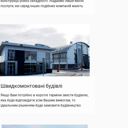
конструкції різної складності. Надаємо лише якісні
послуги, які серед інших подібних компаній мають
найбільш низькі тарифи у Львові, Києві та Україні
загалом. Основна сфера діяльності Товариства
«Енергомонтажвентиляція» – металоконструкції
будівельні, які ми можемо запропонувати Вам у
величезному асортименті. Всі металоконструкції
виробляються з якісного металу, завдяки чому вони
надійні та довговічні. […]
Швидкомонтовані будівлі
Якщо Вам потрібно в короткі терміни звести будівлю,
яка буде відповідати усім Вашим вимогам, то
ідеальним рішенням буде замовити будівництво
швидкомонтованої будівлі. Наша компанія здійснює
виготовлення таких будівель в стислі терміни та
бездоганної якості. Товариство
«Енергомонтажвентиляція» пропонує