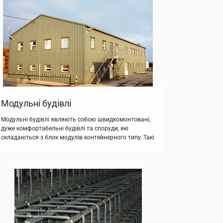
швидкомонтовані будівлі з металоконструкцій
різноманітного функціонального призначення.
Висоту, довжину і ширину таких будівель можна
варіювати таким чином, щоб […]
Модульні будівлі
Модульні будівлі являють собою швидкомонтовані,
дуже комфортабельні будівлі та споруди, які
складаються з блок модулів контейнерного типу. Такі
блок контейнери використовуються для будівництва
модульних будівель до трьох поверхів, а також
монтажу мобільних будинків без зведення
фундаментів. Швидкомонтовані модульні будинки
можна експлуатувати в будь-яких кліматичних зонах.
Для цього використовується різна товщина стін або
теплоізоляційні матеріали. Модульні […]