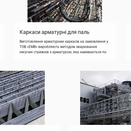
Каркаси арматурні для паль
Виготовлення арматурних каркасів на замовлення у
ТОВ «ЕМВ» виробляють методом зварювання
несучих стрижнів з арматурою, яка навивається по
спіралі. Завдяки використанню сучасних технологій
забезпечується бездоганна якість зварювання,
висока продуктивність і точна геометрія
арматурного каркаса. Виготовлення каркасів
арматурних для паль здійснюється з дотриманням
усіх норм і вимог. Головним матеріалом для
виробництва арматурних каркасів для паль є […]