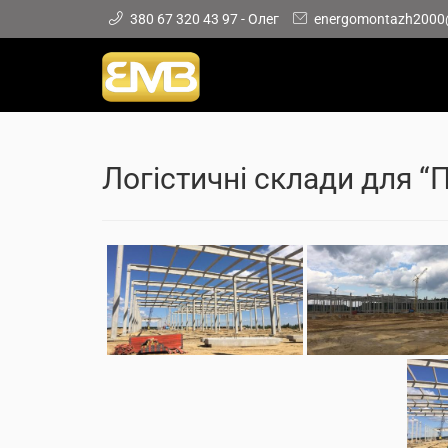
380 67 320 43 97 - Олег
energomontazh2000
Логістичні склади для “П