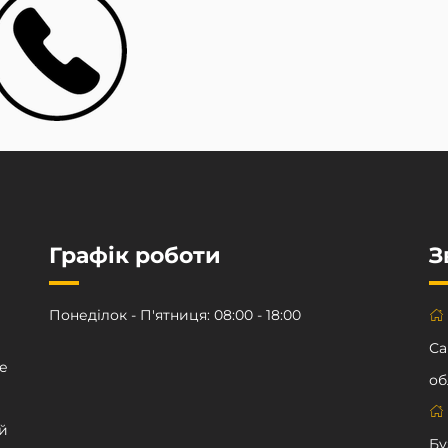
Графік роботи
З
Понеділок - П'ятниця: 08:00 - 18:00
Са
е
об
й
Бу